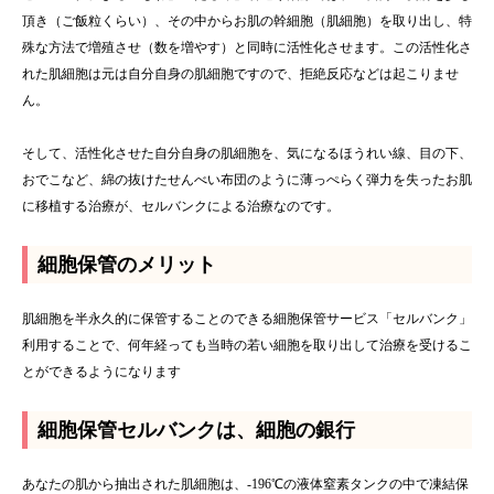
頂き（ご飯粒くらい）、その中からお肌の幹細胞（肌細胞）を取り出し、特
殊な方法で増殖させ（数を増やす）と同時に活性化させます。この活性化さ
れた肌細胞は元は自分自身の肌細胞ですので、拒絶反応などは起こりませ
ん。
そして、活性化させた自分自身の肌細胞を、気になるほうれい線、目の下、
おでこなど、綿の抜けたせんべい布団のように薄っぺらく弾力を失ったお肌
に移植する治療が、セルバンクによる治療なのです。
細胞保管のメリット
肌細胞を半永久的に保管することのできる細胞保管サービス「セルバンク」
利用することで、何年経っても当時の若い細胞を取り出して治療を受けるこ
とができるようになります
細胞保管セルバンクは、細胞の銀行
あなたの肌から抽出された肌細胞は、-196℃の液体窒素タンクの中で凍結保