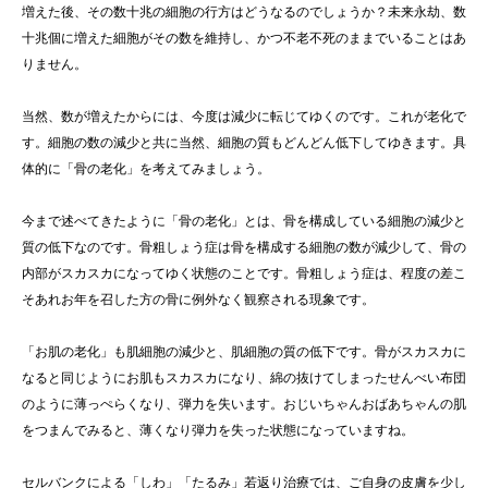
増えた後、その数十兆の細胞の行方はどうなるのでしょうか？未来永劫、数
十兆個に増えた細胞がその数を維持し、かつ不老不死のままでいることはあ
りません。
当然、数が増えたからには、今度は減少に転じてゆくのです。これが老化で
す。細胞の数の減少と共に当然、細胞の質もどんどん低下してゆきます。具
体的に「骨の老化」を考えてみましょう。
今まで述べてきたように「骨の老化」とは、骨を構成している細胞の減少と
質の低下なのです。骨粗しょう症は骨を構成する細胞の数が減少して、骨の
内部がスカスカになってゆく状態のことです。骨粗しょう症は、程度の差こ
そあれお年を召した方の骨に例外なく観察される現象です。
「お肌の老化」も肌細胞の減少と、肌細胞の質の低下です。骨がスカスカに
なると同じようにお肌もスカスカになり、綿の抜けてしまったせんべい布団
のように薄っぺらくなり、弾力を失います。おじいちゃんおばあちゃんの肌
をつまんでみると、薄くなり弾力を失った状態になっていますね。
セルバンクによる「しわ」「たるみ」若返り治療では、ご自身の皮膚を少し