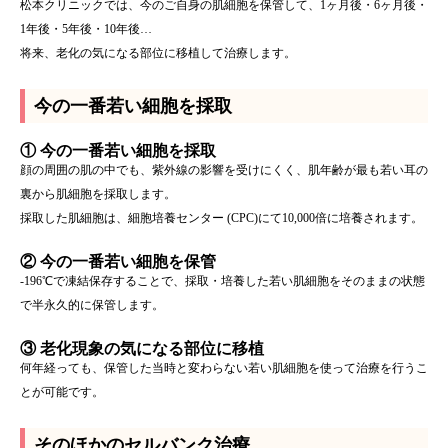
松本クリニックでは、今のご自身の肌細胞を保管して、1ヶ月後・6ヶ月後・
1年後・5年後・10年後…
将来、老化の気になる部位に移植して治療します。
今の一番若い細胞を採取
① 今の一番若い細胞を採取
顔の周囲の肌の中でも、紫外線の影響を受けにくく、肌年齢が最も若い耳の
裏から肌細胞を採取します。
採取した肌細胞は、細胞培養センター (CPC)にて10,000倍に培養されます。
② 今の一番若い細胞を保管
-196℃で凍結保存することで、採取・培養した若い肌細胞をそのままの状態
で半永久的に保管します。
③ 老化現象の気になる部位に移植
何年経っても、保管した当時と変わらない若い肌細胞を使って治療を行うこ
とが可能です。
そのほかのセルバンク治療