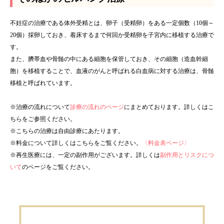
不妊症の治療である体外受精とは、卵子（受精卵）をある一定個数（10個～
20個）採卵しておき、着床するまで何回か受精卵を子宮内に移植する治療で
す。
また、臍帯血や骨髄の中にある細胞を保管しておき、その細胞（造血幹細
胞）を移植することで、血液のがんと呼ばれる白血病に対する治療は、骨髄
移植と呼ばれています。
※治療の流れについて
診療の流れのページ
にまとめております。詳しくはこ
ちらをご参照ください。
※こちらの治療は自由診療にあたります。
※料金について詳しくはこちらをご覧ください。
〈料金表ページ〉
※再生医療には、一定の副作用がございます。詳しくは
副作用とリスクにつ
いて
のページをご覧ください。