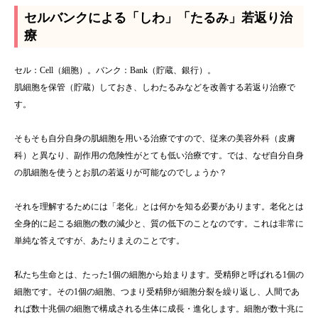
セルバンクによる「しわ」「たるみ」若返り治
療
セル：Cell（細胞）。バンク：Bank（貯蔵、銀行）。
肌細胞を保管（貯蔵）しておき、しわたるみなどを改善する若返り治療で
す。
そもそも自分自身の肌細胞を用いる治療ですので、従来の美容外科（皮膚
科）と異なり、副作用の危険性がとても低い治療です。では、なぜ自分自身
の肌細胞を使うとお肌の若返りが可能なのでしょうか？
それを理解するためには「老化」とは何かを知る必要があります。老化とは
全身的に起こる細胞の数の減少と、質の低下のことなのです。これは非常に
単純な答えですが、あたりまえのことです。
私たち生命とは、たった1個の細胞から始まります。受精卵と呼ばれる1個の
細胞です。その1個の細胞、つまり受精卵が細胞分裂を繰り返し、人間であ
れば数十兆個の細胞で構成される生体に成長・進化します。細胞が数十兆に