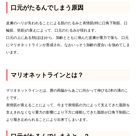
口元がたるんでしまう原因
皮膚のハリが失われることによる肌のたるみと表情筋(特に口角下制筋、口
輪筋、笑筋)の衰えによって、口元のたるみが現れます。
口元の上にある頬(ほほ)から、加齢とともに弛んだ皮膚が重力で落ち、口元
にマリオネットラインが形成され、なおいっそう加齢の度合いを強めてしま
います。
マリオネットラインとは？
マリオネットラインとは、唇の両脇からあごに向かって伸びる2本の溝のこ
とです。
表情筋が衰えることによって、今まで表情筋の力によって支えてきた脂肪を
支えきれなくなり重力の影響により下方に移動してきた脂肪が口角下制筋に
より堰き止められることにより出来てしまいます。