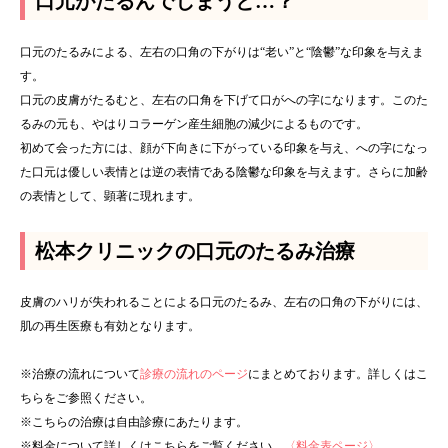
口元がたるんでしまうと…？
口元のたるみによる、左右の口角の下がりは“老い”と“陰鬱”な印象を与えま
す。
口元の皮膚がたるむと、左右の口角を下げて口がへの字になります。このた
るみの元も、やはりコラーゲン産生細胞の減少によるものです。
初めて会った方には、顔が下向きに下がっている印象を与え、への字になっ
た口元は優しい表情とは逆の表情である陰鬱な印象を与えます。さらに加齢
の表情として、顕著に現れます。
松本クリニックの口元のたるみ治療
皮膚のハリが失われることによる口元のたるみ、左右の口角の下がりには、
肌の再生医療も有効となります。
※治療の流れについて
診療の流れのページ
にまとめております。詳しくはこ
ちらをご参照ください。
※こちらの治療は自由診療にあたります。
※料金について詳しくはこちらをご覧ください。
〈料金表ページ〉