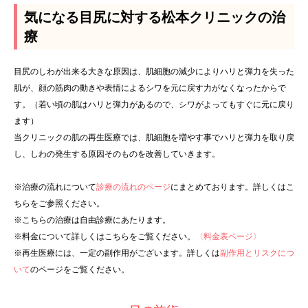
気になる目尻に対する松本クリニックの治
療
目尻のしわが出来る大きな原因は、肌細胞の減少によりハリと弾力を失った
肌が、顔の筋肉の動きや表情によるシワを元に戻す力がなくなったからで
す。（若い頃の肌はハリと弾力があるので、シワがよってもすぐに元に戻り
ます）
当クリニックの肌の再生医療では、肌細胞を増やす事でハリと弾力を取り戻
し、しわの発生する原因そのものを改善していきます。
※治療の流れについて
診療の流れのページ
にまとめております。詳しくはこ
ちらをご参照ください。
※こちらの治療は自由診療にあたります。
※料金について詳しくはこちらをご覧ください。
〈料金表ページ〉
※再生医療には、一定の副作用がございます。詳しくは
副作用とリスクにつ
いて
のページをご覧ください。